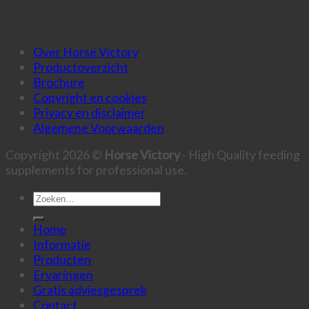
Over Horse Victory
Productoverzicht
Brochure
Copyright en cookies
Privacy en disclaimer
Algemene Voorwaarden
Copyright 2026 ©
Horse Victory
- High Quality feeding
supplements for professional use.
Zoeken
naar:
Home
Informatie
Producten
Ervaringen
Gratis adviesgesprek
Contact