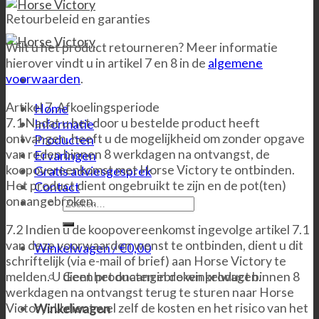
Retourbeleid en garanties
Wilt u het product retourneren? Meer informatie
hierover vindt u in artikel 7 en 8 in de
algemene
voorwaarden
.
Artikel 7. Afkoelingsperiode
Home
7.1 Nadat u het door u bestelde product heeft
Informatie
ontvangen, heeft u de mogelijkheid om zonder opgave
Producten
van reden binnen 8 werkdagen na ontvangst, de
Ervaringen
koopovereenkomst met Horse Victory te ontbinden.
Gratis adviesgesprek
Het product dient ongebruikt te zijn en de pot(ten)
Contact
onaangebroken.
Zoeken
naar:
7.2 Indien u de koopovereenkomst ingevolge artikel 7.1
van deze voorwaarden wenst te ontbinden, dient u dit
Winkelwagen /
€
0,00
schriftelijk (via e-mail of brief) aan Horse Victory te
melden. U dient het onaangebroken product binnen 8
Geen producten in de winkelwagen.
werkdagen na ontvangst terug te sturen naar Horse
Victory . U dient wel zelf de kosten en het risico van het
Winkelwagen