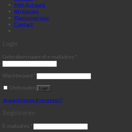
Mijn Account
Afrekenen
Klantenservice
Contact
Login
Gebruikersnaam of e-mailadres
*
Wachtwoord
*
Onthouden
Login
Je wachtwoord vergeten?
Registreren
E-mailadres
*