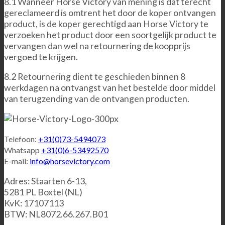
8.1 Wanneer Horse Victory van mening is dat terecht
gereclameerd is omtrent het door de koper ontvangen
product, is de koper gerechtigd aan Horse Victory te
verzoeken het product door een soortgelijk product te
vervangen dan wel na retournering de koopprijs
vergoed te krijgen.
8.2 Retournering dient te geschieden binnen 8
werkdagen na ontvangst van het bestelde door middel
van terugzending van de ontvangen producten.
Telefoon:
+31(0)73-5494073
Whatsapp
+31(0)6-53492570
E-mail:
info@horsevictory.com
Adres: Staarten 6-13,
5281 PL Boxtel (NL)
KvK: 17107113
BTW: NL8072.66.267.B01