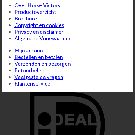
Over Horse Victory
Productoverzicht
Brochure
Copyright en cookies
Privacy en disclaimer
Algemene Voorwaarden
Mijn account
Bestellen en betalen
Verzenden en bezorgen
Retourbeleid
Veelgestelde vragen
Klantenservice