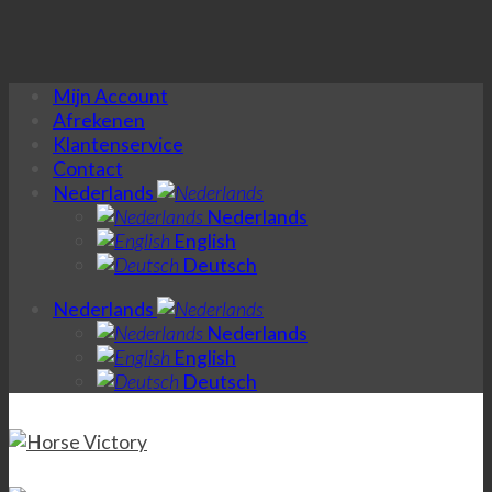
Skip
Mijn Account
to
Afrekenen
content
Klantenservice
Contact
Nederlands
Nederlands
English
Deutsch
Nederlands
Nederlands
English
Deutsch