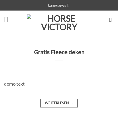
Skip
Languages
to
content
Gratis Fleece deken
demo text
WEITERLESEN
→