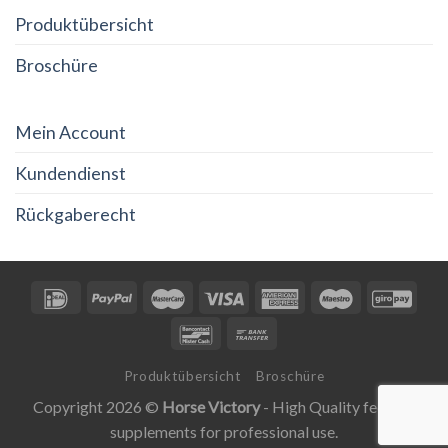
Produktübersicht
Broschüre
Mein Account
Kundendienst
Rückgaberecht
Produktübersicht
Broschüre
Copyright 2026 ©
Horse Victory
- High Quality feeding
supplements for professional use.